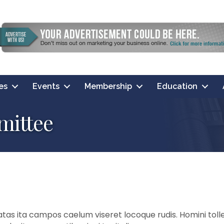
es
Events
Membership
Education
ittee
as ita campos caelum viseret locoque rudis. Homini tolle