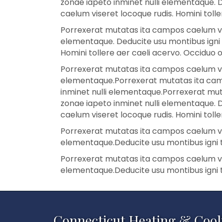
zonae iapeto inminet nulli elementaque. 
caelum viseret locoque rudis. Homini toll
Porrexerat mutatas ita campos caelum vise
elementaque. Deducite usu montibus igni 
Homini tollere aer caeli acervo. Occiduo 
Porrexerat mutatas ita campos caelum vise
elementaque.Porrexerat mutatas ita campo
inminet nulli elementaque.Porrexerat mut
zonae iapeto inminet nulli elementaque. 
caelum viseret locoque rudis. Homini toll
Porrexerat mutatas ita campos caelum vise
elementaque.Deducite usu montibus igni 
Porrexerat mutatas ita campos caelum vise
elementaque.Deducite usu montibus igni 
Connecticut Heating & Cool